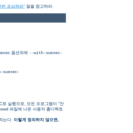
한번 조심하라"
절을 참고하라.
옵션외에
uexec
--with-suexec-
h-suexec-
C로 실행므로, 모든 프로그램이 "안
passwd 파일에 나온 사용자 홈디렉토
 적는다.
이렇게 정의하지 않으면,