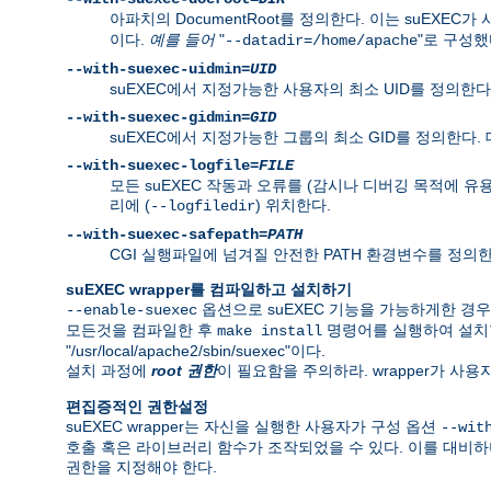
아파치의 DocumentRoot를 정의한다. 이는 suEXEC가
이다.
예를 들어
"
"로 구성했다
--datadir=/home/apache
--with-suexec-uidmin=
UID
suEXEC에서 지정가능한 사용자의 최소 UID를 정의한다.
--with-suexec-gidmin=
GID
suEXEC에서 지정가능한 그룹의 최소 GID를 정의한다.
--with-suexec-logfile=
FILE
모든 suEXEC 작동과 오류를 (감시나 디버깅 목적에 유
리에 (
) 위치한다.
--logfiledir
--with-suexec-safepath=
PATH
CGI 실행파일에 넘겨질 안전한 PATH 환경변수를 정의한다. 기본값은 
suEXEC wrapper를 컴파일하고 설치하기
옵션으로 suEXEC 기능을 가능하게한 경
--enable-suexec
모든것을 컴파일한 후
명령어를 실행하여 설치
make install
"/usr/local/apache2/sbin/suexec"이다.
설치 과정에
root 권한
이 필요함을 주의하라. wrapper가 사
편집증적인 권한설정
suEXEC wrapper는 자신을 실행한 사용자가 구성 옵션
--wit
호출 혹은 라이브러리 함수가 조작되었을 수 있다. 이를 대비하
권한을 지정해야 한다.