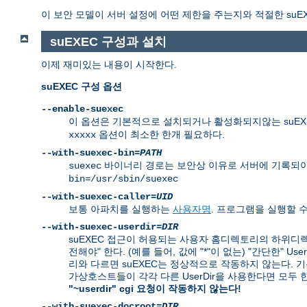
이 보안 모델이 서버 설정에 어떤 제한을 주는지와 적절한 suE
suEXEC 구성과 설치
이제 재미있는 내용이 시작한다.
suEXEC 구성 옵션
--enable-suexec
이 옵션은 기본적으로 설치되거나 활성화되지않는 suEXE
옵션이 최소한 한개 필요하다.
xxxxx
--with-suexec-bin=
PATH
바이너리 경로는 보안상 이유로 서버에 기록되야
suexec
bin=/usr/sbin/suexec
--with-suexec-caller=
UID
보통 아파치를 실행하는
사용자명
. 프로그램을 실행할 
--with-suexec-userdir=
DIR
suEXEC 접근이 허용되는 사용자 홈디렉토리의 하위디렉
전해야" 한다. (예를 들어, 값에 "*"이 없는) "간단한" 
리와 다르면 suEXEC는 정상적으로 작동하지 않는다. 기본값은
가상호스트들이 각각 다른 UserDir을 사용한다면 모두
"~userdir" cgi 요청이 작동하지 않는다!
--with-suexec-docroot=
DIR