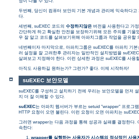
정이 다를 수 있다.
두번째, 당신이 컴퓨터 보안의 기본 개념과 관리에 익숙하다고
다.
세번째, suEXEC 코드의
수정하지않은
버전을 사용한다고 가정한
간단하게 하고 확실한 안전을 보장하기위해 모든 주의를 기울였다
우 잘 알고 코드를 살펴보기위해 아파치그룹과 작업을 공유할 
네번째이자 마지막으로, 아파치그룹은 suEXEC를 아파치 기
러 설정을 잘 고려한후 관리자는 일반적인 설치방법을 suEXEC
살펴보고 지정해야 한다. 이런 상세한 과정은 suEXEC를 사
아직도 사용하길 원하는가? 그런가? 좋다. 이제 시작하자!
suEXEC 보안모델
suEXEC를 구성하고 설치하기 전에 우리는 보안모델을 먼저 설
지 더 잘 이해할 수 있다.
suEXEC
는 아파치 웹서버가 부르는 setuid "wrapper" 프로
HTTP 요청이 오면 불린다. 이런 요청이 오면 아파치는 suEX
그러면 wrapper는 다음 과정을 통해 성공과 실패를 결정한
속한다:
wrapper를 실행하는 사용자가 시스템의 정상적인 사용