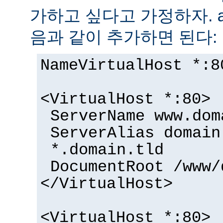
가하고 싶다고 가정하자.
음과 같이 추가하면 된다:
NameVirtualHost *:8
<VirtualHost *:80>
ServerName www.dom
ServerAlias domain
*.domain.tld
DocumentRoot /www/
</VirtualHost>
<VirtualHost *:80>