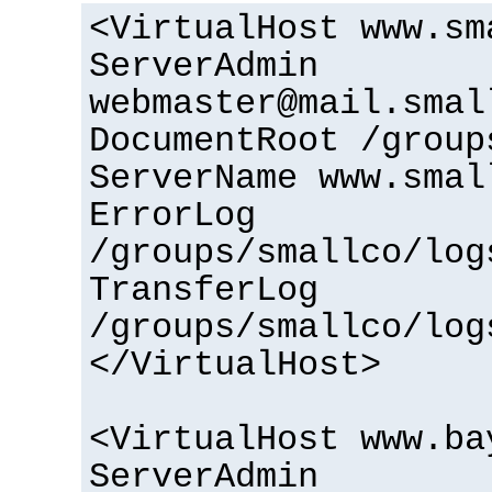
<VirtualHost www.sm
ServerAdmin
webmaster@mail.smal
DocumentRoot /group
ServerName www.smal
ErrorLog
/groups/smallco/log
TransferLog
/groups/smallco/log
</VirtualHost>
<VirtualHost www.ba
ServerAdmin