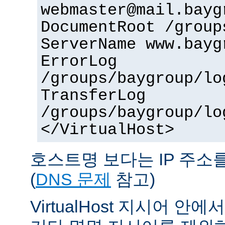
webmaster@mail.bayg
DocumentRoot /group
ServerName www.bayg
ErrorLog
/groups/baygroup/lo
TransferLog
/groups/baygroup/lo
</VirtualHost>
호스트명 보다는 IP 주소
(
DNS 문제
참고)
VirtualHost 지시어 